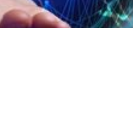
7 metodi per rendere
eccezionale la Customer
Experience
Come si fa a migliorare l'esperienza dell'utente?
Abbiamo raccolto 7 metodi interessanti e semplici
prassi da seguire.