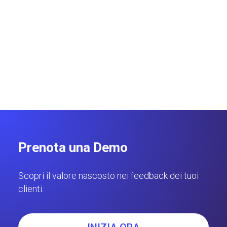
Google rivoluziona Maps e l’IA Gemini: nasce Ask
Maps, il motore di scoperta conversazionale che
cambia visibilità e ranking dei brand.
Gianluca Punzi
6 minuti
Prenota una Demo
Scopri il valore nascosto nei feedback dei tuoi
clienti.