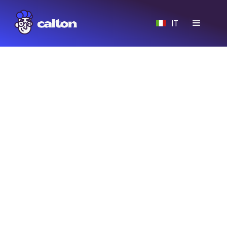
IT
Parla con un esperto
Calton
Scopri come potenziare la reputazione e la
visibilità delle tue sedi.
Insieme analizzeremo i bisogni del tuo brand e
costruiremo le prossime mosse della tua
strategia locale.
Dopo un primo scambio, identificheremo insieme