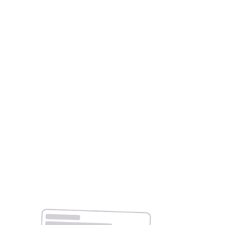
77%
dei clienti sceglie brand con valutazioni
più alte rispetto ai competitor diretti
Capire il gap percepito ti aiuta a colmarlo
con azioni concrete e differenzianti.