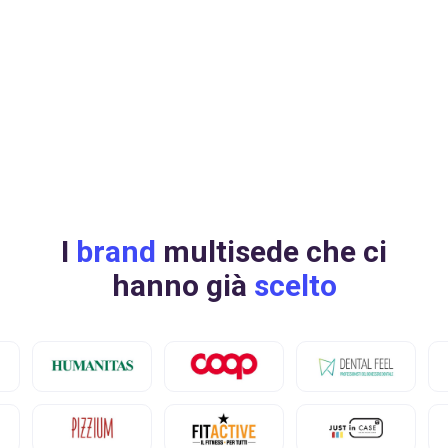
Osserva come cambiano nel tempo le valutazioni tue e dei
competitor.Individua picchi, cali, anomalie, e adatta la tua
strategia in base a ciò che succede fuori e dentro il tuo
brand.
Richiedi una demo
I
brand
multisede che ci
hanno già
scelto