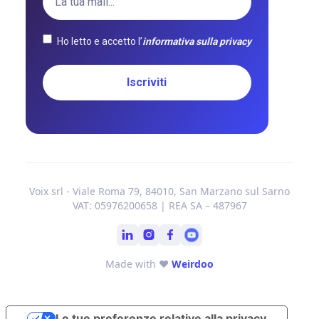
Ho letto e accetto l’
informativa sulla privacy
Voix srl - Viale Roma 79, 84010, San Marzano sul Sarno
VAT: 05976200658 | REA SA – 487967
Made with ❤
Weirdoo
Le tue preferenze relative alla privacy