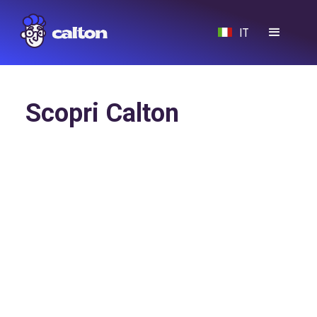
IT
Scopri Calton
Ascoltare meglio, per migliorare
davvero.
Calton nasce per aiutare brand e catene multisede
a trasformare le opinioni dei clienti in decisioni
concrete.
Crediamo che ogni recensione sia molto più di un
punteggio: è un segnale da interpretare,
un'opportunità per agire.