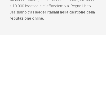
a 10.000 location e ci affacciamo al Regno Unito.
Ora siamo tra i
leader italiani
nella
gestione della
reputazione online.
Chi c’è dietro
Calton
Crediamo che la tecnologia conti, ma siano le persone
a fare la differenza. Il nostro team è composto da
professionisti con background in marketing, analisi
dati, sviluppo prodotto e customer success. Siamo un
gruppo compatto e curioso, che lavora ogni giorno
con un obiettivo chiaro: trasformare feedback e
numeri in azioni reali, per clienti reali.