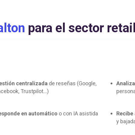
alton
para el sector reta
estión centralizada
de reseñas (Google,
Analiz
acebook, Trustpilot…)
persona
esponde en automático
o con IA asistida
Recibe
y bajad