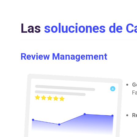
Las
soluciones de C
Review Management
G
F
R