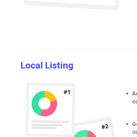
Local Listing
A
c
G
d