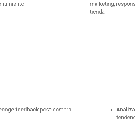
entimiento
marketing, respon
tienda
ecoge feedback
post-compra
Analiz
tenden