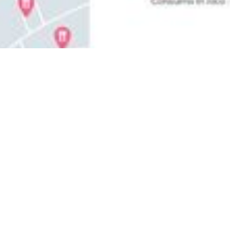
Da 0 a Local Seo
Local SEO: Come
ottimizzare il tuo
business locale per il
successo online
Ad oggi, le attività locali si trovano ad affrontare una
concorrenza sempre più agguerrita per ottenere
visibilità online. È qui che entra in gioco la Local SEO
(Search Engine Optimization), un insieme di
strategie e tecniche volte a migliorare la visibilità
online delle imprese locali.
Gianluca Punzi
4