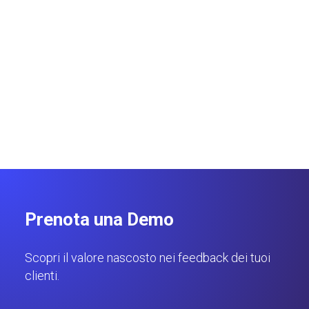
Google rivoluziona Maps e l’IA Gemini: nasce Ask
Maps, il motore di scoperta conversazionale che
cambia visibilità e ranking dei brand.
Gianluca Punzi
6 minuti
Prenota una Demo
Scopri il valore nascosto nei feedback dei tuoi
clienti.