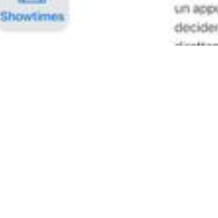
Da 0 a Local Seo
Come aggiungere una
sede in Apple Business
Connect
Scopri come inserire una nuova sede della tua
attività su Apple Business Connect per migliorare la
visibilità su Apple Maps e altri servizi Apple.
Gianluca Punzi
4