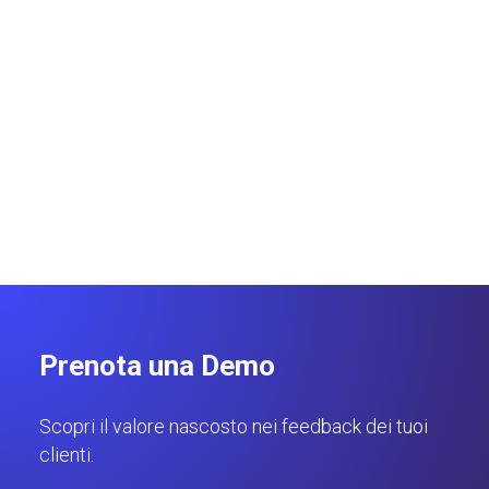
Local Discovery
Google rivoluziona Maps e l’IA Gemini: nasce Ask
Maps, il motore di scoperta conversazionale che
cambia visibilità e ranking dei brand.
Gianluca Punzi
6 minuti
Prenota una Demo
Scopri il valore nascosto nei feedback dei tuoi
clienti.