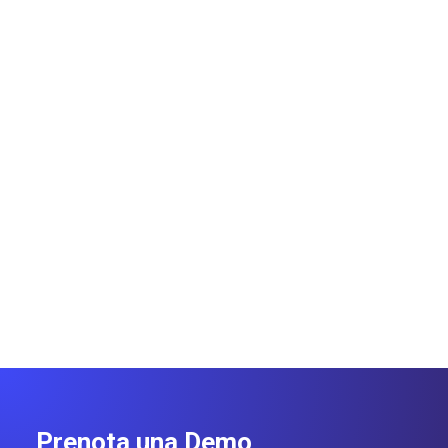
Da 0 a Local Seo
Ask Maps riscrive le regole della
Local Discovery
Google rivoluziona Maps e l’IA Gemini: nasce Ask
Maps, il motore di scoperta conversazionale che
cambia visibilità e ranking dei brand.
Gianluca Punzi
6 minuti
Prenota una Demo