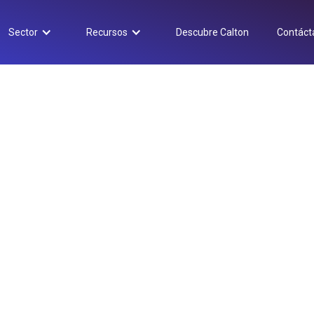
Sector
Recursos
Descubre Calton
Contáct
De 0 a SEO local