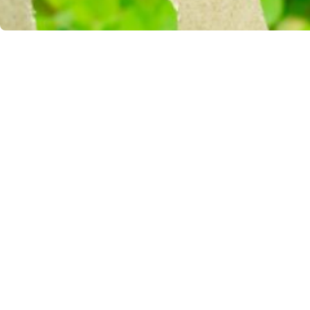
R
c
c
Des
exp