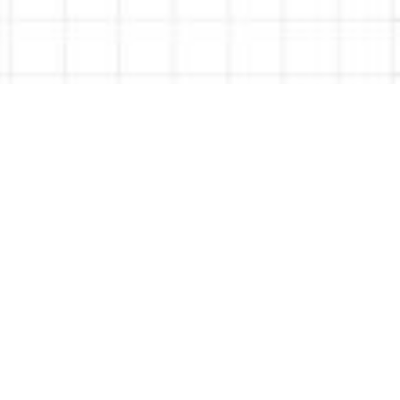
Da 0 a Local Seo
La Chat Diretta: guida
completa per
ottimizzare la Scheda
Google Business Profile
Come gestire la chat diretta su Google Business
Profile: regole Google, errori comuni e consigli pratici.
Giuseppe Tedesco
5 minuti