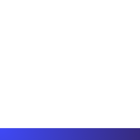
Da 0 a Local Seo
Ask Maps riscrive le regole della
Local Discovery
Google rivoluziona Maps e l’IA Gemini: nasce Ask
Maps, il motore di scoperta conversazionale che
cambia visibilità e ranking dei brand.
Gianluca Punzi
6 minuti