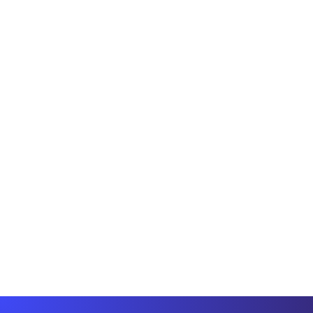
De 0 a SEO local
Las reservas: guía completa para
optimizar la ficha de Google
Business Profile
Cómo gestionar las reservas en Google Business
Profile: reglas de Google, errores comunes y consejos
prácticos.
Giuseppe Tedesco
5 minutos