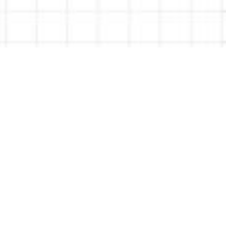
De 0 a SEO local
La dirección: guía
completa para optimizar
la ficha de Google
Business Profile
Cómo gestionar la dirección en Google Business
Profile: directrices, errores comunes y consejos
prácticos.
Giuseppe Tedesco
5 minutos