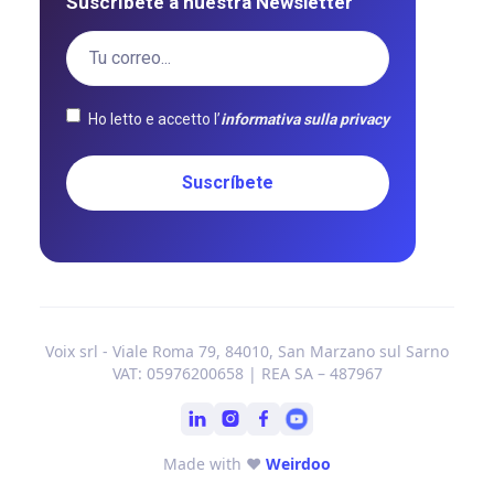
Suscríbete a nuestra Newsletter
Ho letto e accetto l’
informativa sulla privacy
Voix srl - Viale Roma 79, 84010, San Marzano sul Sarno
VAT: 05976200658 | REA SA – 487967
Made with ❤
Weirdoo