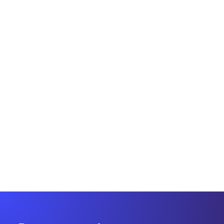
De 0 a SEO local
Las reservas: guía completa para
optimizar la ficha de Google
Business Profile
Cómo gestionar las reservas en Google Business
Profile: reglas de Google, errores comunes y consejos
prácticos.
Giuseppe Tedesco
5 minutos