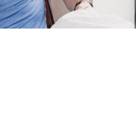
Más información
Cómo mejorar la
experiencia del cliente
en gimnasios
Descubre estrategias para optimizar la experiencia
del cliente en gimnasios y atraer más socios con una
gestión eficaz de reseñas, encuestas y presencia
digital.
Gianluca Punzi