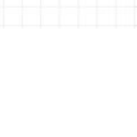
Da 0 a Local Seo
Le Recensioni: guida
completa per
ottimizzare la Scheda
Google Business Profile
Come gestire le recensioni su Google Business
Profile: regole Google, errori comuni e consigli pratici.
Giuseppe Tedesco
5 minuti