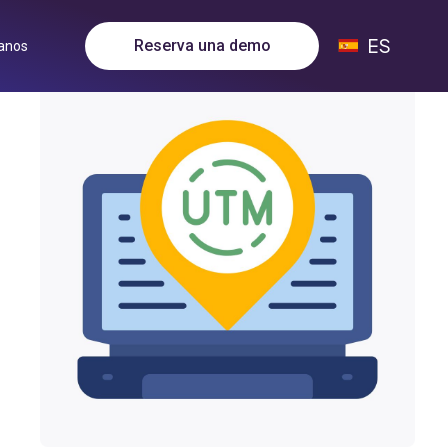
ES
Reserva una demo
anos